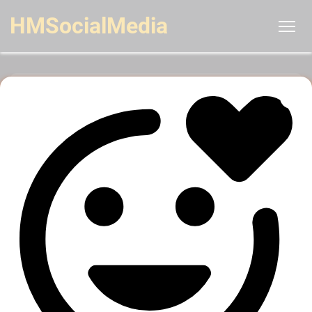
HMSocialMedia
Usuário
E-mail
Senha