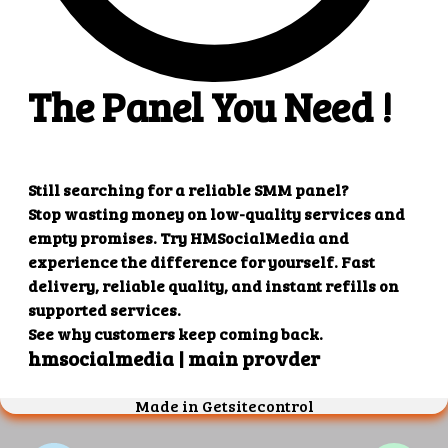
Confirmar senha
Cadastrar-se
Já tem cadastro?
Fazer login